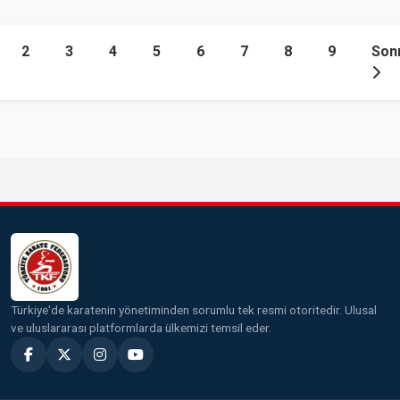
2
3
4
5
6
7
8
9
Son
Türkiye'de karatenin yönetiminden sorumlu tek resmi otoritedir. Ulusal
ve uluslararası platformlarda ülkemizi temsil eder.