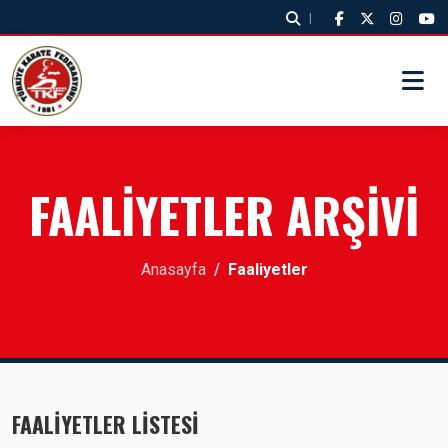
|
FAALİYETLER ARŞİVİ
Anasayfa
Faaliyetler
FAALİYETLER LİSTESİ