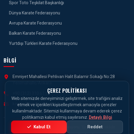
Spor Toto Teşkilat Başkanlığı
Dünya Karate Federasyonu
Avrupa Karate Federasyonu
Balkan Karate Federasyonu
Yurtdışı Türkleri Karate Federasyonu
BILGI
Emniyet Mahallesi Pehlivan Halit Balamir Sokağı No:28
Yenimahalle/Ankara
ÇEREZ POLITIKASI
+90 (312) 310 61 90
Web sitemizde deneyiminizi geliştirmek, site trafiğini analiz
karate@karate.gov.tr
etmek ve içerikleri kişiselleştirmek amacıyla çerezler
kullanılmaktadır. Sitemizi kullanmaya devam ederek çerez
politikamızı kabul etmiş sayılırsınız.
Detaylı Bilgi
Kabul Et
Reddet
© 2026 Türkiye Karate Federasyonu. Tüm Hakları Saklıdır.