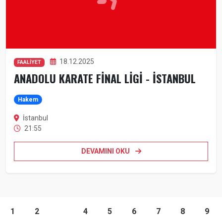
18.12.2025
FAALİYET
ANADOLU KARATE FİNAL LİGİ - İSTANBUL
Hakem
İstanbul
21:55
DEVAMINI OKU
1
2
3
4
5
6
7
8
9