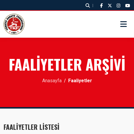
|
FAALİYETLER ARŞİVİ
Anasayfa
Faaliyetler
FAALİYETLER LİSTESİ