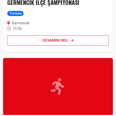
GERMENCİK İLÇE ŞAMPİYONASI
Turnuva
Germencik
15:56
DEVAMINI OKU