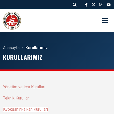
|
Anasayfa
/
Kurullarımız
KURULLARIMIZ
Yönetim ve İcra Kurulları
Teknik Kurullar
Kyokushinkaikan Kurulları