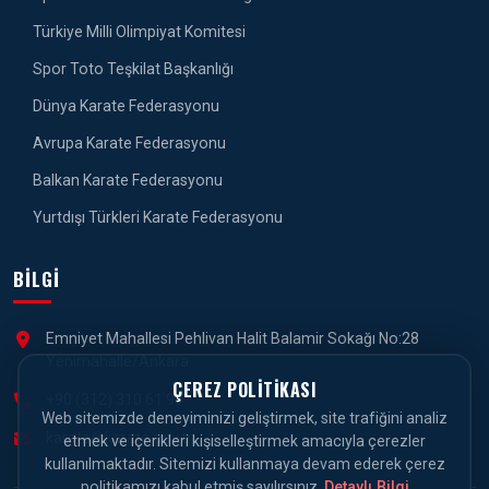
Türkiye Milli Olimpiyat Komitesi
Spor Toto Teşkilat Başkanlığı
Dünya Karate Federasyonu
Avrupa Karate Federasyonu
Balkan Karate Federasyonu
Yurtdışı Türkleri Karate Federasyonu
BILGI
Emniyet Mahallesi Pehlivan Halit Balamir Sokağı No:28
Yenimahalle/Ankara
ÇEREZ POLITIKASI
+90 (312) 310 61 90
Web sitemizde deneyiminizi geliştirmek, site trafiğini analiz
karate@karate.gov.tr
etmek ve içerikleri kişiselleştirmek amacıyla çerezler
kullanılmaktadır. Sitemizi kullanmaya devam ederek çerez
politikamızı kabul etmiş sayılırsınız.
Detaylı Bilgi