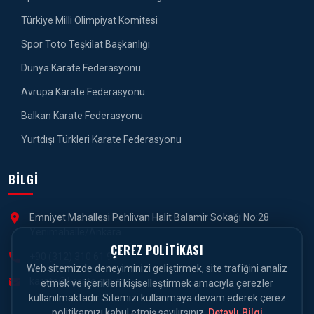
Türkiye Milli Olimpiyat Komitesi
Spor Toto Teşkilat Başkanlığı
Dünya Karate Federasyonu
Avrupa Karate Federasyonu
Balkan Karate Federasyonu
Yurtdışı Türkleri Karate Federasyonu
BILGI
Emniyet Mahallesi Pehlivan Halit Balamir Sokağı No:28
Yenimahalle/Ankara
ÇEREZ POLITIKASI
+90 (312) 310 61 90
Web sitemizde deneyiminizi geliştirmek, site trafiğini analiz
karate@karate.gov.tr
etmek ve içerikleri kişiselleştirmek amacıyla çerezler
kullanılmaktadır. Sitemizi kullanmaya devam ederek çerez
politikamızı kabul etmiş sayılırsınız.
Detaylı Bilgi