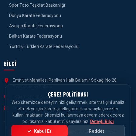
Spor Toto Teşkilat Başkanlığı
Dünya Karate Federasyonu
Avrupa Karate Federasyonu
Balkan Karate Federasyonu
Yurtdışı Türkleri Karate Federasyonu
BILGI
Emniyet Mahallesi Pehlivan Halit Balamir Sokağı No:28
Yenimahalle/Ankara
ÇEREZ POLITIKASI
+90 (312) 310 61 90
Web sitemizde deneyiminizi geliştirmek, site trafiğini analiz
karate@karate.gov.tr
etmek ve içerikleri kişiselleştirmek amacıyla çerezler
kullanılmaktadır. Sitemizi kullanmaya devam ederek çerez
politikamızı kabul etmiş sayılırsınız.
Detaylı Bilgi
Kabul Et
Reddet
© 2026 Türkiye Karate Federasyonu. Tüm Hakları Saklıdır.