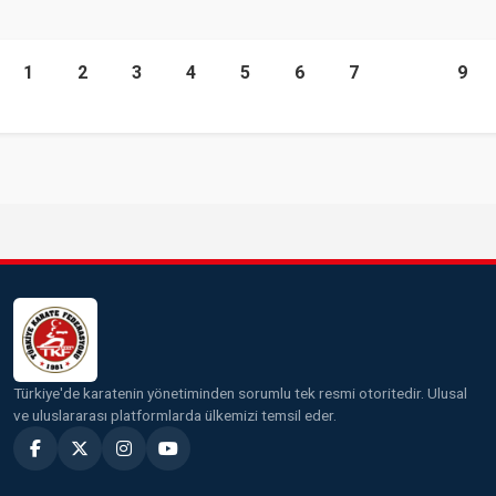
1
2
3
4
5
6
7
8
9
Türkiye'de karatenin yönetiminden sorumlu tek resmi otoritedir. Ulusal
ve uluslararası platformlarda ülkemizi temsil eder.