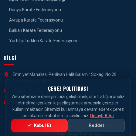
Dünya Karate Federasyonu
Avrupa Karate Federasyonu
Balkan Karate Federasyonu
Yurtdışı Türkleri Karate Federasyonu
BILGI
Emniyet Mahallesi Pehlivan Halit Balamir Sokağı No:28
Yenimahalle/Ankara
ÇEREZ POLITIKASI
+90 (312) 310 61 90
Web sitemizde deneyiminizi geliştirmek, site trafiğini analiz
karate@karate.gov.tr
etmek ve içerikleri kişiselleştirmek amacıyla çerezler
kullanılmaktadır. Sitemizi kullanmaya devam ederek çerez
politikamızı kabul etmiş sayılırsınız.
Detaylı Bilgi
Kabul Et
Reddet
© 2026 Türkiye Karate Federasyonu. Tüm Hakları Saklıdır.
Powered By
Back Stage Technology