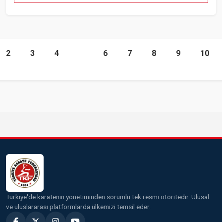
2
3
4
5
6
7
8
9
10
Türkiye'de karatenin yönetiminden sorumlu tek resmi otoritedir. Ulusal
ve uluslararası platformlarda ülkemizi temsil eder.