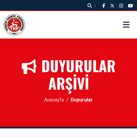
|
DUYURULAR
ARŞİVİ
Anasayfa
Duyurular