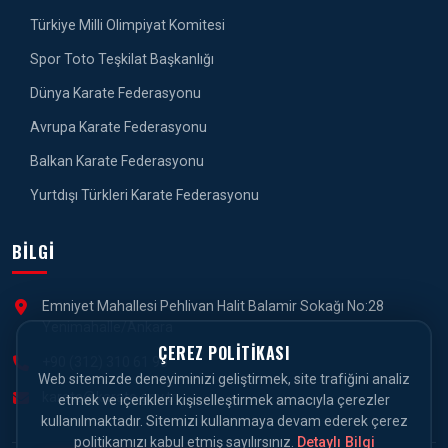
Türkiye Milli Olimpiyat Komitesi
Spor Toto Teşkilat Başkanlığı
Dünya Karate Federasyonu
Avrupa Karate Federasyonu
Balkan Karate Federasyonu
Yurtdışı Türkleri Karate Federasyonu
BILGI
Emniyet Mahallesi Pehlivan Halit Balamir Sokağı No:28
Yenimahalle/Ankara
ÇEREZ POLITIKASI
+90 (312) 310 61 90
Web sitemizde deneyiminizi geliştirmek, site trafiğini analiz
karate@karate.gov.tr
etmek ve içerikleri kişiselleştirmek amacıyla çerezler
kullanılmaktadır. Sitemizi kullanmaya devam ederek çerez
politikamızı kabul etmiş sayılırsınız.
Detaylı Bilgi