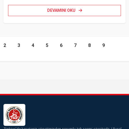
DEVAMINI OKU
2
3
4
5
6
7
8
9
10
Türkiye'de karatenin yönetiminden sorumlu tek resmi otoritedir. Ulusal