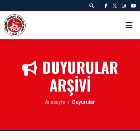
|
DUYURULAR
ARŞİVİ
Anasayfa
Duyurular